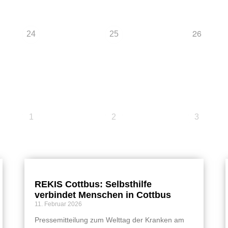
26
24
25
1
2
3
REKIS Cottbus: Selbsthilfe
verbindet Menschen in Cottbus
11. Februar 2026
Pressemitteilung zum Welttag der Kranken am