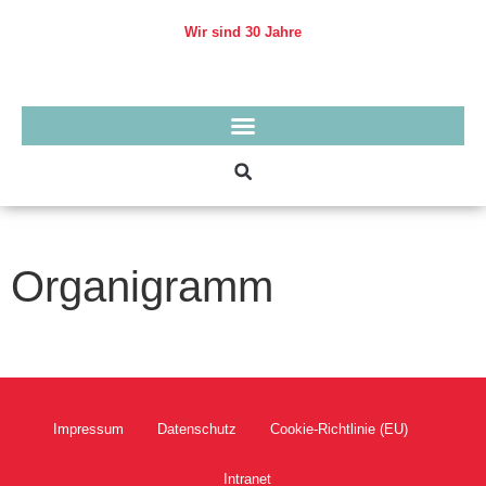
Skip
to
Wir sind 30 Jahre
content
Organigramm
Impressum
Datenschutz
Cookie-Richtlinie (EU)
Intranet