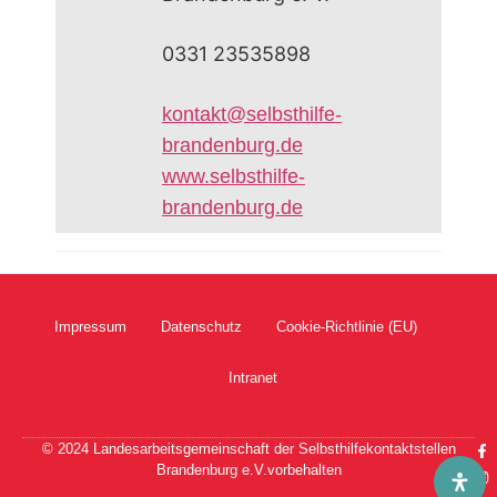
0331 23535898
kontakt@selbsthilfe-
brandenburg.de
www.selbsthilfe-
brandenburg.de
Impressum
Datenschutz
Cookie-Richtlinie (EU)
Intranet
© 2024 Landesarbeitsgemeinschaft der Selbsthilfekontaktstellen
Brandenburg e.V.vorbehalten