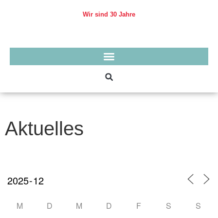
Skip
to
Wir sind 30 Jahre
content
Aktuelles
M
D
M
D
F
S
S