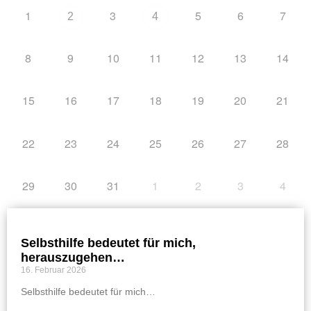
1
3
5
6
7
2
4
8
9
10
11
12
13
14
15
16
17
18
19
20
21
22
23
24
25
26
27
28
29
30
31
1
2
3
4
Selbsthilfe bedeutet für mich,
herauszugehen…
16. Februar 2026
Selbsthilfe bedeutet für mich…