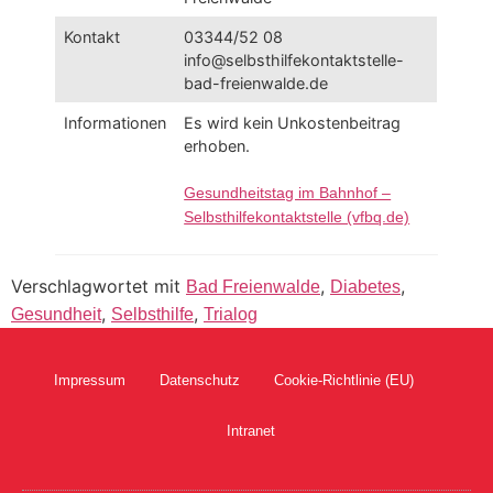
Kontakt
03344/52 08
info@selbsthilfekontaktstelle-
bad-freienwalde.de
Informationen
Es wird kein Unkostenbeitrag
erhoben.
Gesundheitstag im Bahnhof –
Selbsthilfekontaktstelle (vfbq.de)
Verschlagwortet mit
,
,
Bad Freienwalde
Diabetes
,
,
Gesundheit
Selbsthilfe
Trialog
Impressum
Datenschutz
Cookie-Richtlinie (EU)
Intranet