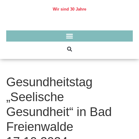
Skip
to
Wir sind 30 Jahre
content
Gesundheitstag
„Seelische
Gesundheit“ in Bad
Freienwalde